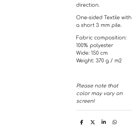
direction.
One-sided Textile with
a short 3 mm pile.
Fabric composition:
100% polyester
Wide: 150 cm
Weight: 370 g / m2
Please note that
color may vary on
screen!
S
S
S
S
h
h
h
h
a
a
a
a