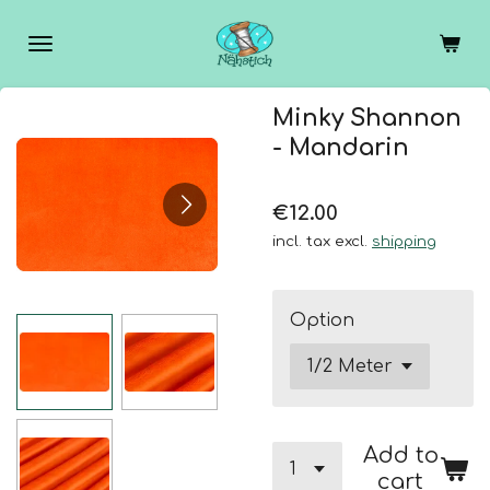
Skip
to
main
content
Minky Shannon
- Mandarin
€12.00
incl. tax excl.
shipping
Option
Add to
cart