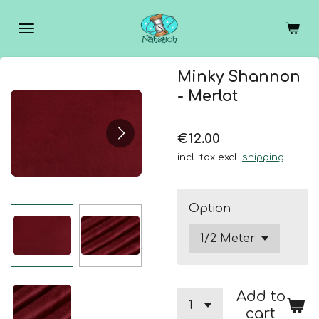
Skip
to
main
content
Minky Shannon
- Merlot
€12.00
incl. tax excl.
shipping
Option
Add to
cart