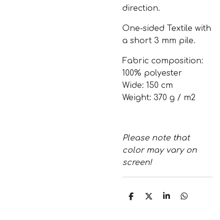
direction.
One-sided Textile with
a short 3 mm pile.
Fabric composition:
100% polyester
Wide: 150 cm
Weight: 370 g / m2
Please note that
color may vary on
screen!
S
S
S
S
h
h
h
h
a
a
a
a