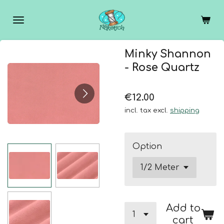
Skip
to
main
content
Minky Shannon
- Rose Quartz
€12.00
incl. tax excl.
shipping
Option
Add to
cart