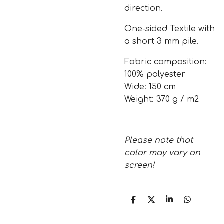
direction.
One-sided Textile with
a short 3 mm pile.
Fabric composition:
100% polyester
Wide: 150 cm
Weight: 370 g / m2
Please note that
color may vary on
screen!
S
S
S
S
h
h
h
h
a
a
a
a