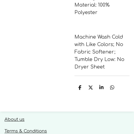
Material: 100%
Polyester
Machine Wash Cold
with Like Colors; No
Fabric Softener;
Tumble Dry Low: No
Dryer Sheet
S
S
S
S
h
h
h
h
a
a
a
a
r
r
r
r
e
e
e
e
About us
Terms & Conditions