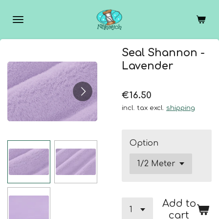
Skip
to
main
content
Seal Shannon -
Lavender
€16.50
incl. tax excl.
shipping
Option
Add to
cart