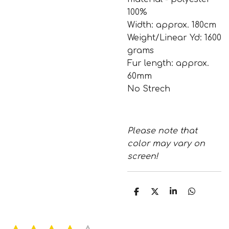
100%
Width: approx. 180cm
Weight/Linear Yd: 1600
grams
Fur length: approx.
60mm
No Strech
Please note that
color may vary on
screen!
S
S
S
S
h
h
h
h
a
a
a
a
r
r
r
r
e
e
e
e