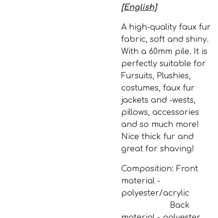
[English]
A high-quality faux fur
fabric, soft and shiny.
With a 60mm pile. It is
perfectly suitable for
Fursuits, Plushies,
costumes, faux fur
jackets and -wests,
pillows, accessories
and so much more!
Nice thick fur and
great for shaving!
Composition: Front
material -
polyester/acrylic
Back
material - polyester