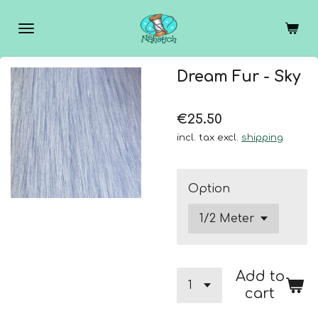
Skip
to
main
content
Dream Fur - Sky
€25.50
incl. tax excl.
shipping
Option
Add to
cart