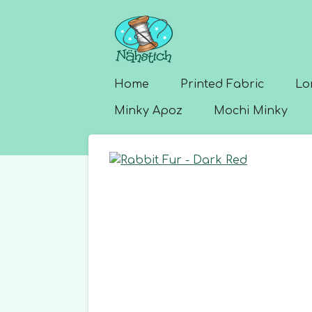
Skip
to
main
content
Home
Printed Fabric
Lo
Minky Apoz
Mochi Minky