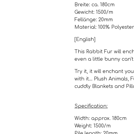
Breite: ca. 180cm
Gewicht: 1500/m
Fellänge: 20mm
Material: 100% Polyeste
[English]
This Rabbit Fur will ench
even a little bunny can't
Try it, it will enchant 
with it... Plush Animals,
cuddly Blankets and Pil
Specification:
Width: approx. 180cm
Weight: 1500/m
Pile length: 20mm