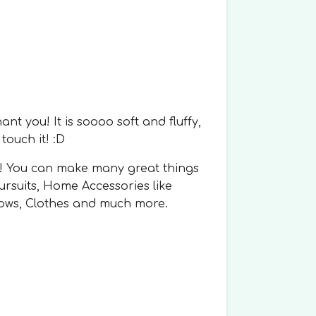
r
ant you! It is soooo soft and fluffy,
 touch it! :D
you! You can make many great things
 Fursuits, Home Accessories like
lows, Clothes and much more.