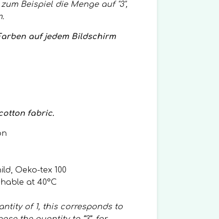
zum Beispiel die Menge auf "3",
.
 Farben auf jedem Bildschirm
cotton fabric.
on
hild, Oeko-tex 100
shable at 40°C
ntity of 1, this corresponds to