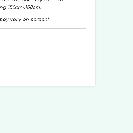
ase the quantity to “3”, for
ing 150cmx150cm.
may vary on screen!