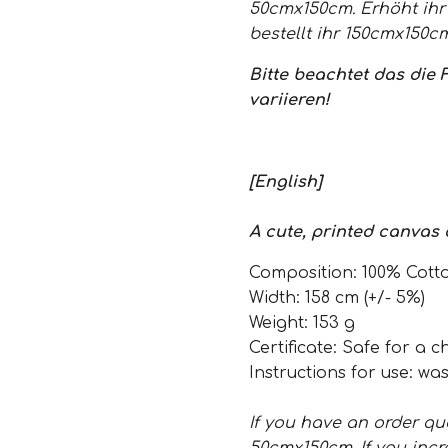
50cmx150cm. Erhöht ihr 
bestellt ihr 150cmx150cm
Bitte beachtet das die
variieren!
[English]
A cute, printed canvas 
Composition: 100% Cott
Width: 158 cm (+/- 5%)
Weight: 153 g
Certificate: Safe for a c
Instructions for use: wa
If you have an order qua