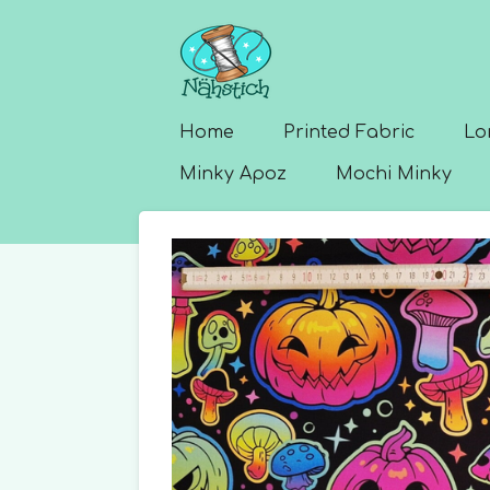
Skip
to
main
content
Home
Printed Fabric
Lo
Minky Apoz
Mochi Minky