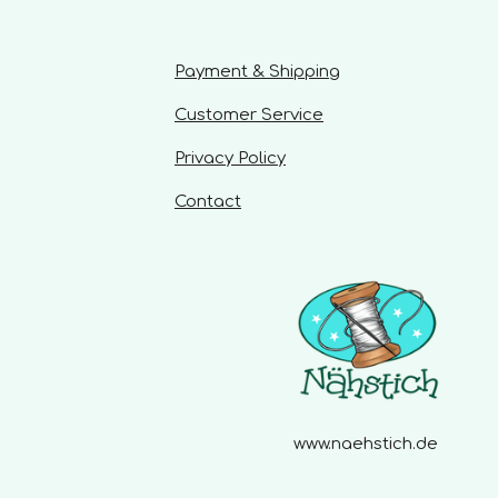
a
r
s
Payment & Shipping
Customer Service
Privacy Policy
Contact
www.naehstich.de