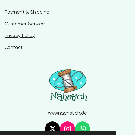
a
r
Payment & Shipping
s
Customer Service
Privacy Policy
Contact
www.naehstich.de
X
I
W