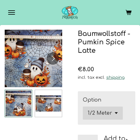
Skip
to
main
content
Baumwollstoff -
Pumkin Spice
Latte
€8.00
incl. tax excl.
shipping
Option
Add to