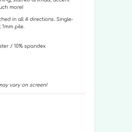
thing, stuffed animals, accent
much more!
hed in all 4 directions. Single-
t 1mm pile.
ster / 10% spandex
may vary on screen!