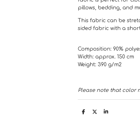
fabric is perfect for clo
pillows, bedding, and 
This fabric can be stretc
sided fabric with a shor
Composition: 90% polye
Width: approx. 150 cm
Weight: 390 g/m2
Please note that color 
S
S
S
h
h
h
a
a
a
r
r
r
e
e
e