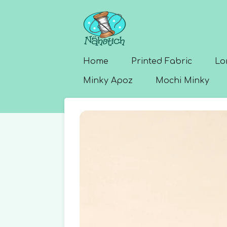
Skip
to
main
content
Home
Printed Fabric
Lo
Minky Apoz
Mochi Minky