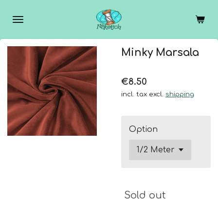
Skip
to
main
content
Minky Marsala
€8.50
incl. tax excl.
shipping
Option
Sold out