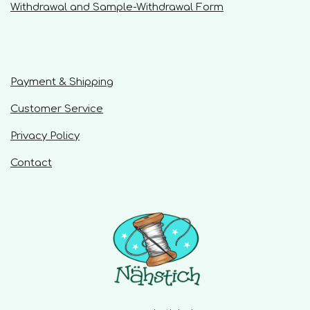
s
s
s
s
Withdrawal and Sample-Withdrawal Form
0
n
g
s
t
a
r
Payment & Shipping
s
Customer Service
Privacy Policy
Contact