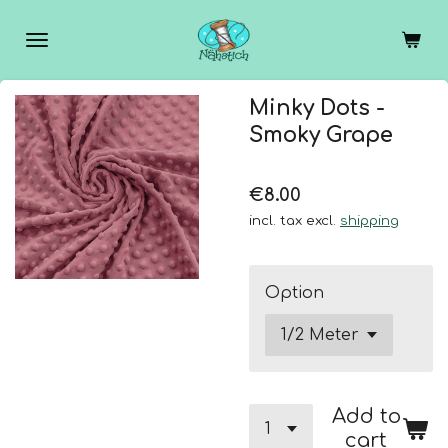
Skip
to
main
content
Minky Dots -
Smoky Grape
€8.00
incl. tax excl.
shipping
Option
Add to
cart