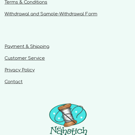
r
r
r
r
r
Terms & Conditions
t
:
s
s
s
s
i
Withdrawal and Sample-Withdrawal Form
0
n
g
s
t
a
r
Payment & Shipping
s
Customer Service
Privacy Policy
Contact