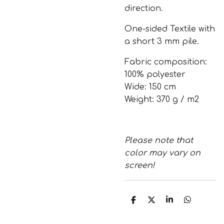
direction.
One-sided Textile with
a short 3 mm pile.
Fabric composition:
100% polyester
Wide: 150 cm
Weight: 370 g / m2
Please note that
color may vary on
screen!
S
S
S
S
h
h
h
h
a
a
a
a