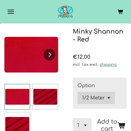
Skip
to
main
content
Minky Shannon
- Red
€12.00
incl. tax excl.
shipping
Option
Add to
cart