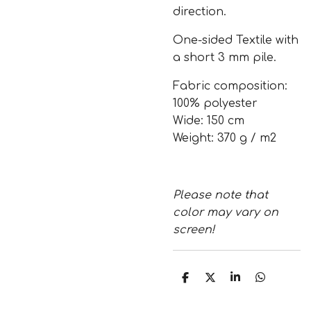
direction.
One-sided Textile with
a short 3 mm pile.
Fabric composition:
100% polyester
Wide: 150 cm
Weight: 370 g / m2
Please note that
color may vary on
screen!
S
S
S
S
h
h
h
h
a
a
a
a