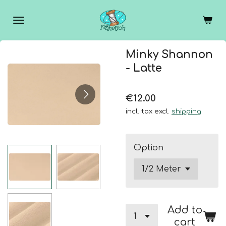
Skip
to
main
content
Minky Shannon
- Latte
€12.00
incl. tax excl.
shipping
Option
Add to
cart