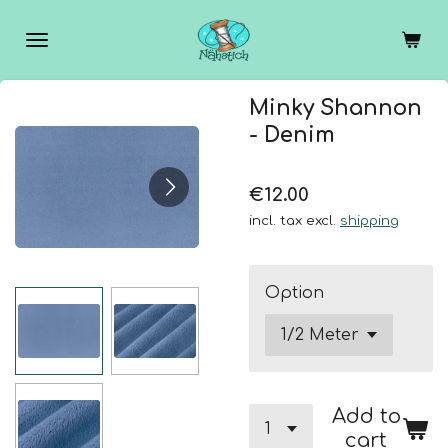
Skip
to
main
content
Minky Shannon
- Denim
€12.00
incl. tax excl.
shipping
Option
Add to
cart