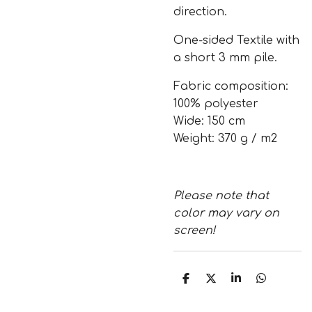
direction.
One-sided Textile with
a short 3 mm pile.
Fabric composition:
100% polyester
Wide: 150 cm
Weight: 370 g / m2
Please note that
color may vary on
screen!
S
S
S
S
h
h
h
h
a
a
a
a